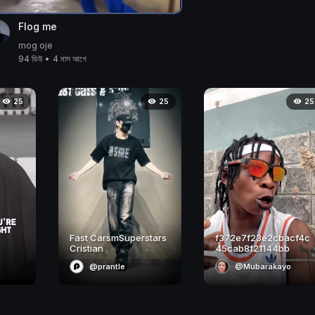
Flog me
mog oje
94 ভিউ
•
4 মাস আগে
25
25
25
Fast CarsmSuperstars
f372e7f23e2cbacf4c
Cristian
45cab8f21144bb
@prantle
@Mubarakayo