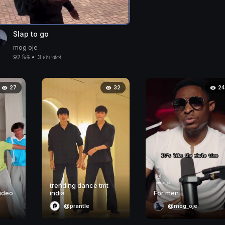
Slap to go
mog oje
92 ভিউ
•
3 মাস আগে
27
32
24
trending dance tmt
ideo
india
For men
@prantle
@mog_oje