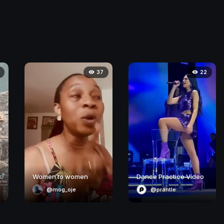
37
22
Women to women
Dance Practice Video
@mog_oje
@prantle