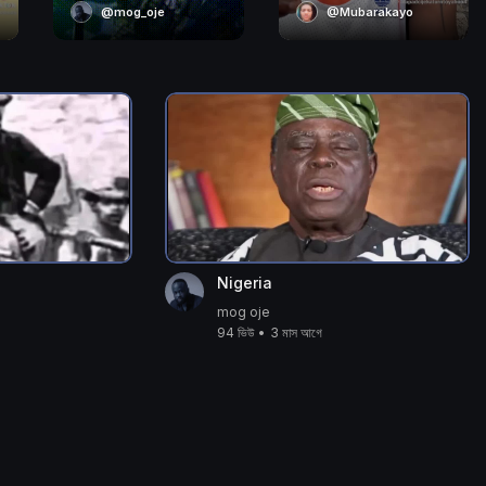
@mog_oje
@Mubarakayo
Nigeria
mog oje
94 ভিউ
•
3 মাস আগে