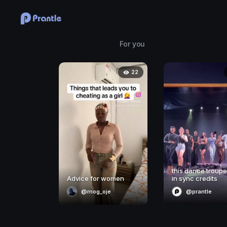
For you
22
this dance troupe
Advice for women
in sync credits
@mog_oje
@prantle