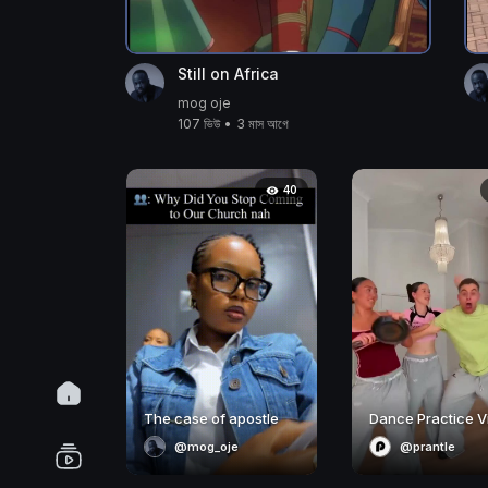
Still on Africa
mog oje
107 ভিউ
•
3 মাস আগে
40
The case of apostle
Dance Practice V
@mog_oje
@prantle