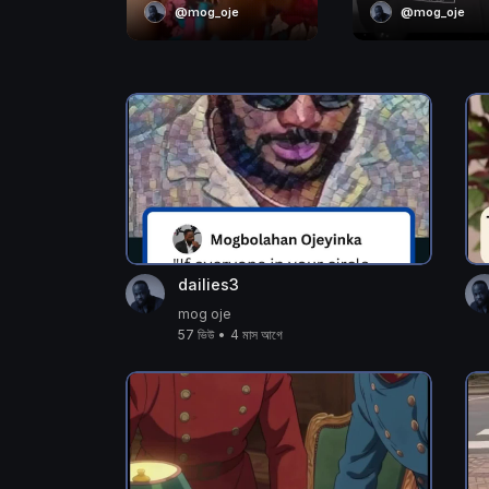
@mog_oje
@mog_oje
dailies3
mog oje
57 ভিউ
•
4 মাস আগে