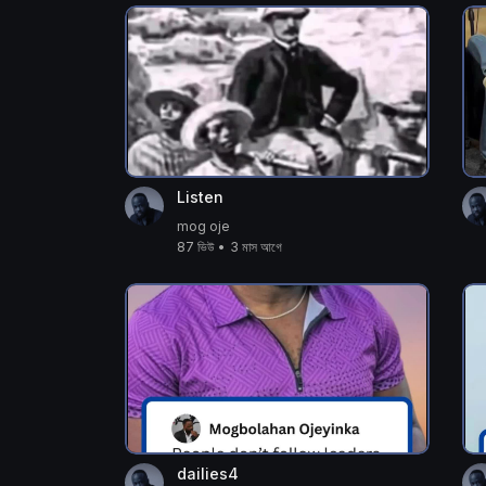
Listen
mog oje
87 ভিউ
•
3 মাস আগে
dailies4