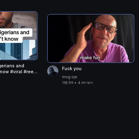
gerians and
Fuck you
know #viral #reels
mog oje
ife
116 ভিউ
•
4 মাস আগে