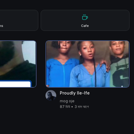
ms
Cafe
Proudly Ile-Ife
mog oje
87 ভিউ
•
3 মাস আগে