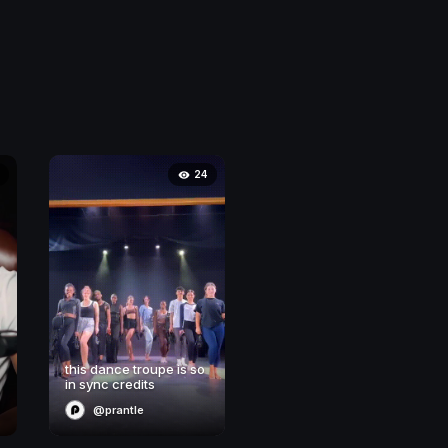
24
this dance troupe is so
in sync credits
@prantle