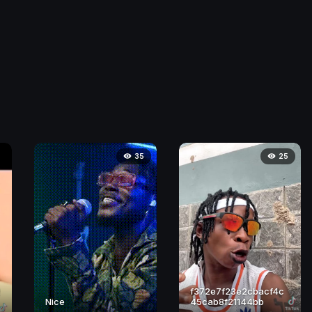
35
25
2
f372e7f23e2cbacf4c
Nice
45cab8f21144bb