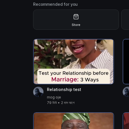
Recommended for you
Store
Relationship test
mog oje
79 ভিউ
•
2 মাস আগে