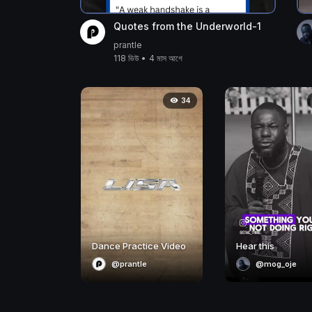
Quotes from the Underworld-1
prantle
118 ভিউ
•
4 মাস আগে
34
Dance Practice Video
Hear this
@prantle
@mog_oje