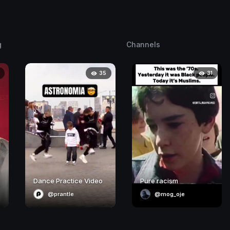
g
Channels
35
31
Dance Practice Video
Pure racism
@prantle
@mog_oje