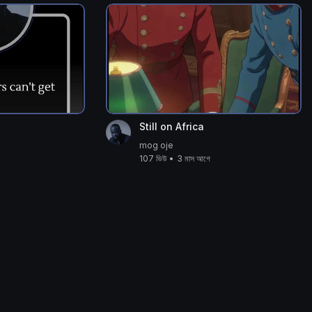
Still on Africa
mog oje
107 ভিউ
•
3 মাস আগে